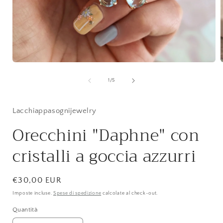
Apri
A
contenuti
c
multimediali
m
su
1
/
5
1
in
i
finestra
f
modale
Lacchiappasognijewelry
Orecchini "Daphne" con
cristalli a goccia azzurri
Prezzo
€30,00 EUR
di
Imposte incluse.
Spese di spedizione
calcolate al check-out.
listino
Quantità
Quantità