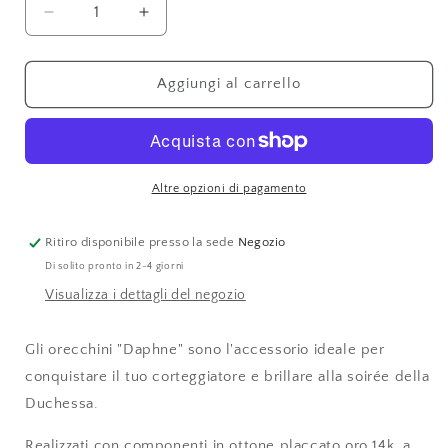
Diminuisci
Aumenta
quantità
quantità
per
per
Orecchini
Orecchini
Aggiungi al carrello
&quot;Daphne&quot;
&quot;Daphne&quot;
con
con
cristalli
cristalli
a
a
goccia
goccia
Altre opzioni di pagamento
azzurri
azzurri
Ritiro disponibile presso la sede
Negozio
Di solito pronto in 2-4 giorni
Visualizza i dettagli del negozio
Gli orecchini "Daphne" sono l'accessorio ideale per
conquistare il tuo corteggiatore e brillare alla soirée della
Duchessa.
Realizzati con componenti in ottone placcato oro 14k, a